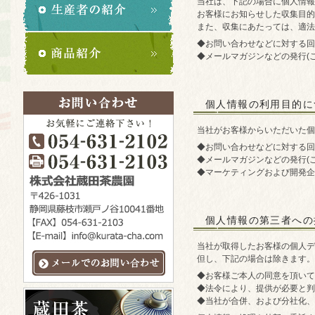
当社は、下記の場合に個人情報
お客様にお知らせした収集目的
また、収集にあたっては、適法
◆お問い合わせなどに対する回
◆メールマガジンなどの発行(
個人情報の利用目的に
当社がお客様からいただいた個
◆お問い合わせなどに対する回
◆メールマガジンなどの発行(
◆マーケティングおよび開発企
個人情報の第三者への
当社が取得したお客様の個人デ
但し、下記の場合は除きます。
◆お客様ご本人の同意を頂いて
◆法令により、提供が必要と判
◆当社が合併、および分社化、