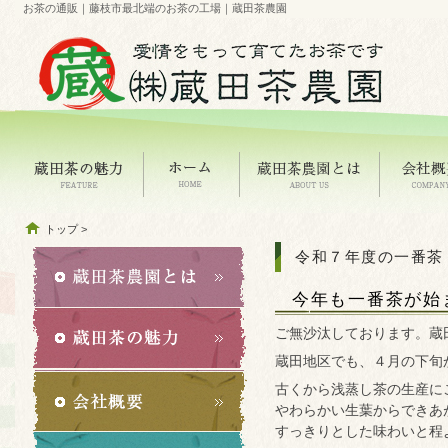
お茶の通販｜藤枝市最北端のお茶の工場｜蔵田茶農園
トップ
>
令和７年度の一番茶
今年も一番茶が始
ご無沙汰しております。蔵
蔵田地区でも、４月の下旬
古くから浅蒸し茶の生産に
やわらかい生葉からできあ
すっきりとした味わいと程